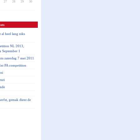
27
28
29
30
sts
 al heel lang niks
tition NL 2013,
& September 1
hts zaterdag 7 mei 2011
nt PA competition
ni
mei
inde
 herfst, gemak dient de