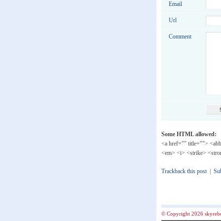
Email
Url
Comment
Some HTML allowed:
<a href="" title=""> <ab
<em> <i> <strike> <str
Trackback this post
|
Su
© Copyright 2026 skyrebels