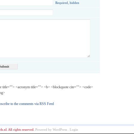
Required, hidden
br title=""> <acronym title=""> <b> <blockquote cite=""> <code>
ong>
bscribe to the comments via RSS Feed
.nl. All rights reserved.
Powered by
WordPress
.
Login