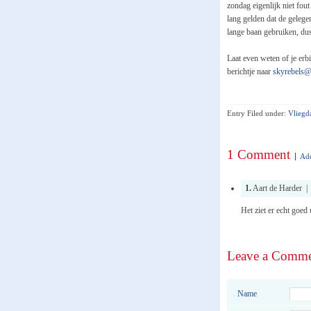
zondag eigenlijk niet fou
lang gelden dat de gelege
lange baan gebruiken, du
Laat even weten of je erb
berichtje naar
skyrebels@
Entry Filed under:
Vliegd
1 Comment
Ad
1.
Aart de Harder | 
Het ziet er echt goed 
Leave a Comm
Name