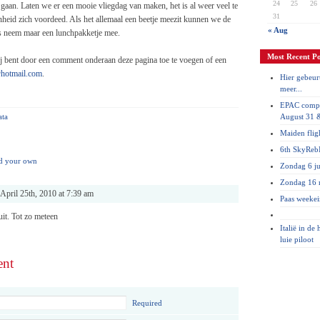
24
25
26
t gaan. Laten we er een mooie vliegdag van maken, het is al weer veel te
31
nheid zich voordeed. Als het allemaal een beetje meezit kunnen we de
« Aug
s neem maar een lunchpakketje mee.
Most Recent Po
ij bent door een comment onderaan deze pagina toe te voegen of een
hotmail.com
.
Hier gebeurt
meer...
EPAC compe
ata
August 31 
Maiden flig
6th SkyRebI
d your own
Zondag 6 ju
Zondag 16 
April 25th, 2010 at 7:39 am
Paas weeke
uit. Tot zo meteen
Italië in de
luie piloot
ent
Required