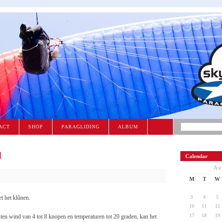
ACT
SHOP
PARAGLIDING
ALBUM
l
Calendar
Au
M
T
W
et het klûnen.
3
4
5
10
11
12
17
18
19
ten wind van 4 tot 8 knopen en temperaturen tot 20 graden, kan het