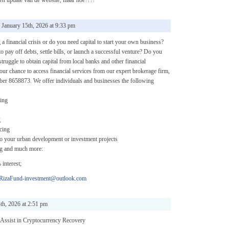
een update van de website, maar hoe????
nuary 15th, 2026 at 9:33 pm
a financial crisis or do you need capital to start your own business?
pay off debts, settle bills, or launch a successful venture? Do you
struggle to obtain capital from local banks and other financial
your chance to access financial services from our expert brokerage firm,
ber 8658873. We offer individuals and businesses the following
ing
g
cing
to your urban development or investment projects
ng and much more:
interest;
RizaFund-investment@outlook.com
th, 2026 at 2:51 pm
ssist in Cryptocurrency Recovery