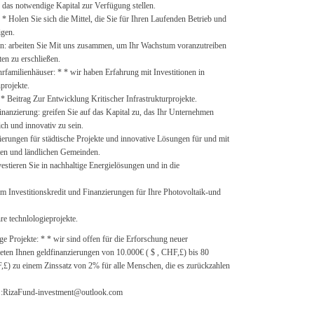
 das notwendige Kapital zur Verfügung stellen.
 * Holen Sie sich die Mittel, die Sie für Ihren Laufenden Betrieb und
igen.
ion: arbeiten Sie Mit uns zusammen, um Ihr Wachstum voranzutreiben
en zu erschließen.
rfamilienhäuser: * * wir haben Erfahrung mit Investitionen in
projekte.
* * Beitrag Zur Entwicklung Kritischer Infrastrukturprojekte.
nanzierung: greifen Sie auf das Kapital zu, das Ihr Unternehmen
ich und innovativ zu sein.
ierungen für städtische Projekte und innovative Lösungen für und mit
ten und ländlichen Gemeinden.
vestieren Sie in nachhaltige Energielösungen und in die
em Investitionskredit und Finanzierungen für Ihre Photovoltaik-und
hre technlologieprojekte.
ge Projekte: * * wir sind offen für die Erforschung neuer
eten Ihnen geldfinanzierungen von 10.000€ ( $ , CHF,£) bis 80
F,£) zu einem Zinssatz von 2% für alle Menschen, die es zurückzahlen
s :RizaFund-investment@outlook.com