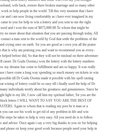
husband, wife back, restore there broken marriage and so many other
t work to help people in the world. Till this very moment that i have
 car and i am now living comfortably as i have ever imagined in my
 i came to you for help to win a lottery and you sent to me the right
 i used and i won the sum of $875,000.00.To whom that might be
rry no more about that situation that you are passing through today, All
o contact a man sent to the world by God that settle the problems of the
nd crying ones on earth. Sir you are good as i own you all the praise
th that is why am praising you and want to recommend you as every-
 helped before did, So that they will not be mislead on there adventure
pell caster. Dr Gudu Osemu,i won the lottery with the lottery numbers
ow my dreams has come to fulfillment and am so happy. It was really
ause i have come a long way spending so much money on tickets to win
t possible till Dr Gudu Osemu made it possible with his spell casting
t wining of lottery could be so easy till i finally used the help of Dr
any individuals testify about his greatness and genuineness. Since he
ht light to my life, I now call him my spiritual father, Sir you are the
ith block letters I WILL WANT TO SAY YOU ARE THE BEST OF
ERS. Again to whom that is reading my post be it man or a
 you can use his work to get rid of any problem in life and win
 The steps he takes to help is very easy. All you need do is to follow
ds and advise. Once again i say a very big thanks to you sir for helping
, and please sir keep your good work because people need your help in