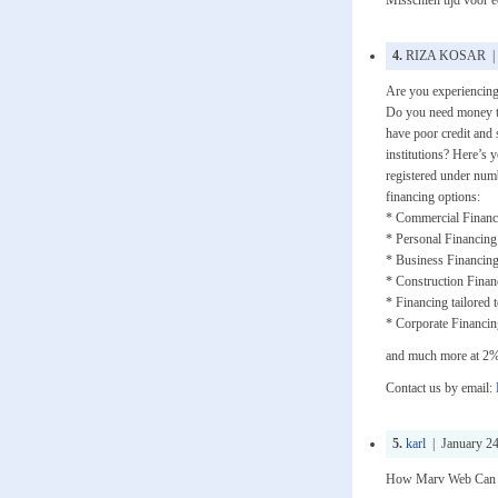
Misschien tijd voor 
4.
RIZA KOSAR | Ja
Are you experiencing 
Do you need money to 
have poor credit and 
institutions? Here’s 
registered under num
financing options:
* Commercial Financ
* Personal Financing
* Business Financin
* Construction Finan
* Financing tailored 
* Corporate Financi
and much more at 2% 
Contact us by email:
5.
karl
| January 24
How Marv Web Can A