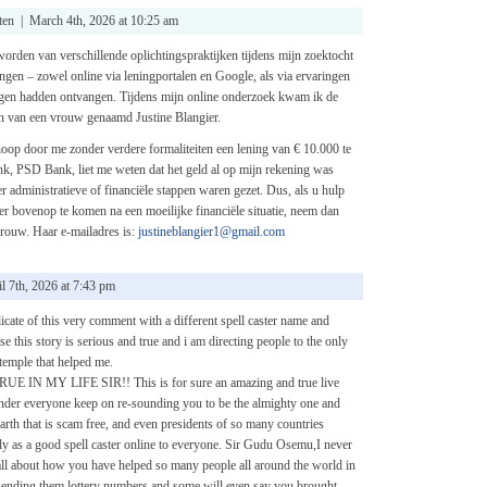
en | March 4th, 2026 at 10:25 am
worden van verschillende oplichtingspraktijken tijdens mijn zoektocht
ingen – zowel online via leningportalen en Google, als via ervaringen
gen hadden ontvangen. Tijdens mijn online onderzoek kwam ik de
n van een vrouw genaamd Justine Blangier.
op door me zonder verdere formaliteiten een lening van € 10.000 te
nk, PSD Bank, liet me weten dat het geld al op mijn rekening was
er administratieve of financiële stappen waren gezet. Dus, als u hulp
r bovenop te komen na een moeilijke financiële situatie, neem dan
vrouw. Haar e-mailadres is:
justineblangier1@gmail.com
 7th, 2026 at 7:43 pm
cate of this very comment with a different spell caster name and
se this story is serious and true and i am directing people to the only
 temple that helped me.
 IN MY LIFE SIR!! This is for sure an amazing and true live
der everyone keep on re-sounding you to be the almighty one and
earth that is scam free, and even presidents of so many countries
 as a good spell caster online to everyone. Sir Gudu Osemu,I never
all about how you have helped so many people all around the world in
 sending them lottery numbers and some will even say you brought