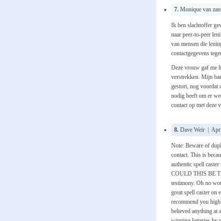
7.
Monique van zant
Ik ben slachtoffer ge
naar peer-to-peer len
van mensen die lenin
contactgegevens tege
Deze vrouw gaf me ho
verstrekken. Mijn ba
gestort, nog voordat 
nodig heeft om er wee
contact op met deze 
8.
Dave Weir | April
Note: Beware of dupli
contact. This is becau
authentic spell caster
COULD THIS BE TRUE
testimony. Oh no won
great spell caster on 
recommend you highly
believed anything at 
winning lotteries by