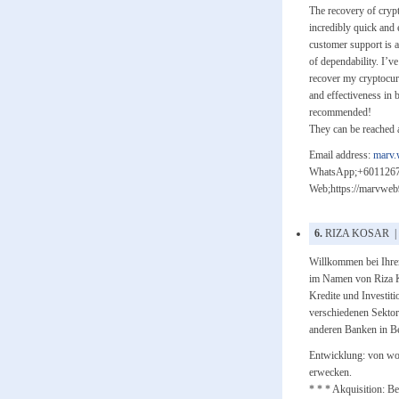
The recovery of cry
incredibly quick and 
customer support is a
of dependability. I’v
recover my cryptocurr
and effectiveness in 
recommended!
They can be reached a
Email address:
marv
WhatsApp;+601126
Web;https://marvweb
6.
RIZA KOSAR | Ma
Willkommen bei Ihre
im Namen von Riza Ko
Kredite und Investiti
verschiedenen Sekt
anderen Banken in Be
Entwicklung: von wo
erwecken.
* * * Akquisition: B