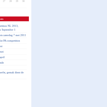
27
28
29
30
sts
tition NL 2013,
& September 1
hts zaterdag 7 mei 2011
nt PA competition
ni
mei
pril
inde
 herfst, gemak dient de