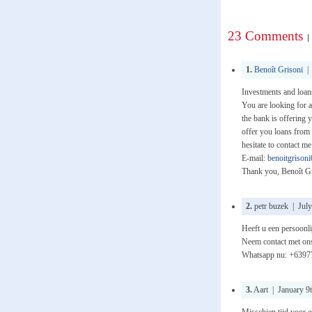
23 Comments
1.
Benoît Grisoni
| 
Investments and loans
You are looking for a
the bank is offering 
offer you loans from
hesitate to contact m
E-mail:
benoitgriso
Thank you, Benoît G
2.
petr buzek | July
Heeft u een persoonli
Neem contact met ons
Whatsapp nu: +639
3.
Aart | January 9t