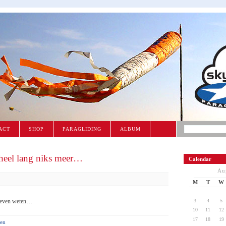
ACT
SHOP
PARAGLIDING
ALBUM
 heel lang niks meer…
Calendar
Au
M
T
W
t even weten…
3
4
5
10
11
12
17
18
19
en