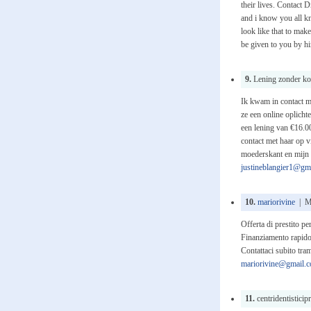
their lives. Contact 
and i know you all k
look like that to make
be given to you by h
9.
Lening zonder kos
Ik kwam in contact me
ze een online oplicht
een lening van €16.00
contact met haar op v
moederskant en mijn m
justineblangier1@gm
10.
mariorivine
| Ma
Offerta di prestito p
Finanziamento rapido,
Contattaci subito tr
mariorivine@gmail.
11.
centridentistici