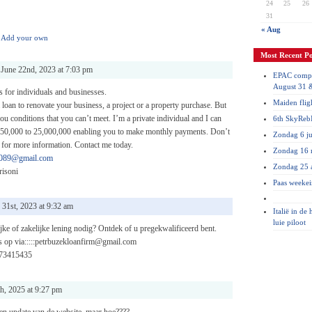
24
25
26
31
« Aug
Add your own
Most Recent Po
June 22nd, 2023 at 7:03 pm
EPAC compe
August 31 
 for individuals and businesses.
Maiden flig
 loan to renovate your business, a project or a property purchase. But
you conditions that you can’t meet. I’m a private individual and I can
6th SkyRebI
 50,000 to 25,000,000 enabling you to make monthly payments. Don’t
Zondag 6 ju
e for more information. Contact me today.
Zondag 16 
ni089@gmail.com
Zondag 25 a
risoni
Paas weeke
 31st, 2023 at 9:32 am
Italië in de
luie piloot
jke of zakelijke lening nodig? Ontdek of u pregekwalificeerd bent.
 op via:::::petrbuzekloanfirm@gmail.com
773415435
h, 2025 at 9:27 pm