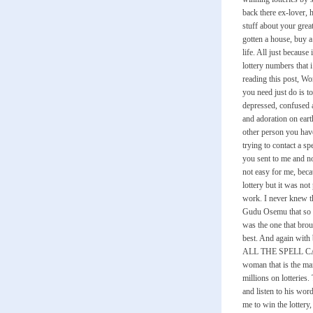
back there ex-lover, 
stuff about your grea
gotten a house, buy a
life. All just because
lottery numbers that
reading this post, Wo
you need just do is t
depressed, confused a
and adoration on ear
other person you have
trying to contact a s
you sent to me and n
not easy for me, bec
lottery but it was no
work. I never knew tha
Gudu Osemu that so m
was the one that broug
best. And again w
ALL THE SPELL CAST
woman that is the man
millions on lotteries.
and listen to his wor
me to win the lottery