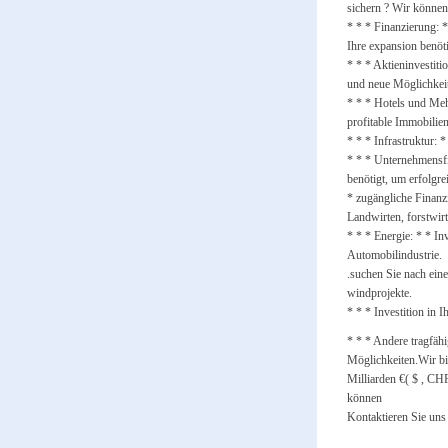
sichern ? Wir können
* * * Finanzierung: *
Ihre expansion benöt
* * * Aktieninvestit
und neue Möglichkeit
* * * Hotels und Meh
profitable Immobilien
* * * Infrastruktur: 
* * * Unternehmensfi
benötigt, um erfolgre
* zugängliche Finanz
Landwirten, forstwir
* * * Energie: * * In
Automobilindustrie.
.suchen Sie nach ein
windprojekte.
* * * Investition in I
* * * Andere tragfähi
Möglichkeiten.Wir bi
Milliarden €( $ , CH
können
Kontaktieren Sie un