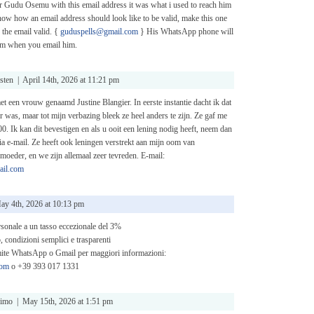
Dr Gudu Osemu with this email address it was what i used to reach him
now how an email address should look like to be valid, make this one
 the email valid. {
guduspells@gmail.com
} His WhatsApp phone will
im when you email him.
ten | April 14th, 2026 at 11:21 pm
t een vrouw genaamd Justine Blangier. In eerste instantie dacht ik dat
er was, maar tot mijn verbazing bleek ze heel anders te zijn. Ze gaf me
0. Ik kan dit bevestigen en als u ooit een lening nodig heeft, neem dan
ia e-mail. Ze heeft ook leningen verstrekt aan mijn oom van
oeder, en we zijn allemaal zeer tevreden. E-mail:
ail.com
y 4th, 2026 at 10:13 pm
ersonale a un tasso eccezionale del 3%
 condizioni semplici e trasparenti
amite WhatsApp o Gmail per maggiori informazioni:
com
o +39 393 017 1331
primo | May 15th, 2026 at 1:51 pm