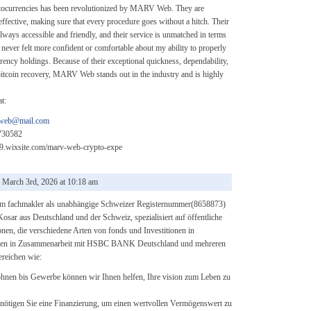
ptocurrencies has been revolutionized by MARV Web. They are
effective, making sure that every procedure goes without a hitch. Their
lways accessible and friendly, and their service is unmatched in terms
e never felt more confident or comfortable about my ability to properly
ency holdings. Because of their exceptional quickness, dependability,
bitcoin recovery, MARV Web stands out in the industry and is highly
t:
.web@mail.com
730582
9.wixsite.com/marv-web-crypto-expe
rch 3rd, 2026 at 10:18 am
m fachmakler als unabhängige Schweizer Registernummer(8658873)
sar aus Deutschland und der Schweiz, spezialisiert auf öffentliche
onen, die verschiedene Arten von fonds und Investitionen in
oren in Zusammenarbeit mit HSBC BANK Deutschland und mehreren
reichen wie:
hnen bis Gewerbe können wir Ihnen helfen, Ihre vision zum Leben zu
enötigen Sie eine Finanzierung, um einen wertvollen Vermögenswert zu