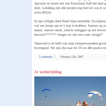
Aproach en moest met een Parachutal Stall het doel
dom. Gelukkig zijn alle pootjes nog heel en was er no
score:662cm.
In zijn reflight deed Huub bijna hetzelfde. En kijke
wel een beetje aan m’n kop te krabben. Sneeuw op je 
kamer, sneeuw smelt, scherm uitleggen op een bevror
bevriest???????? vliegen we met een vaste vleugel?
Vanavond is de helft van mijn tweepersoonsbed gevu
bovengoed. We zijn dus naar de 37e en 48e positie t
5 comments
February 12th, 2007
1e wedstrijddag