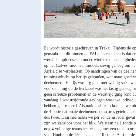
Er wordt historie geschreven in Trakai. Tijdens de 
gemaakt dat dit binnen de FAI de eerste keer is dat er
wereldkampioenschap onder winterse omstandigheden
op het Galves meer is inmiddels stevig genoeg om he
Airfield te verplaatsen. Op aandringen van de deelnem
trainingsvlucht op het ijs gehouden, wat maar goed
deelnemers. Het ijs was erg glad met weinig sneeuw 
voorspanning op de lierkabel was het lastig genoeg
geen serieuze problemen en de wedstrijd ging rond 13:
vandaag 1 wedstrijdronde gevlogen waar we individuee
hebben gepresteerd. Als nationaal team kunnen we n
de 4 beste nationale deelnemers de scores geteld als 
dus twee. Daarmee halen we per ronde in ieder geval
zijn we kansloos voor het blik. We staan na 1 ronde o
nog 4 volledige teams achter ons, met een totaalscor
staat Huub op de 13e plaats met 10 cm en Aart op d