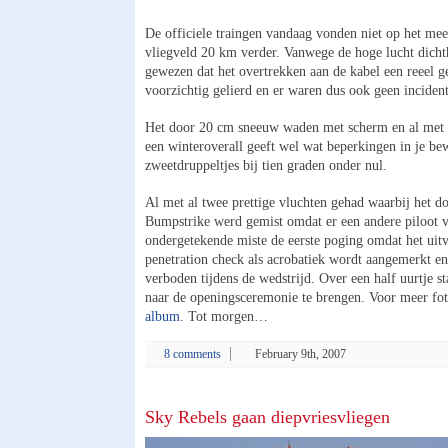
De officiele traingen vandaag vonden niet op het mee
vliegveld 20 km verder. Vanwege de hoge lucht dicht
gewezen dat het overtrekken aan de kabel een reeel g
voorzichtig gelierd en er waren dus ook geen inciden
Het door 20 cm sneeuw waden met scherm en al met v
een winteroverall geeft wel wat beperkingen in je 
zweetdruppeltjes bij tien graden onder nul.
Al met al twee prettige vluchten gehad waarbij het do
Bumpstrike werd gemist omdat er een andere piloot v
ondergetekende miste de eerste poging omdat het uit
penetration check als acrobatiek wordt aangemerkt en 
verboden tijdens de wedstrijd. Over een half uurtje s
naar de openingsceremonie te brengen. Voor meer foto
album
. Tot morgen…
8 comments
February 9th, 2007
Sky Rebels gaan diepvriesvliegen