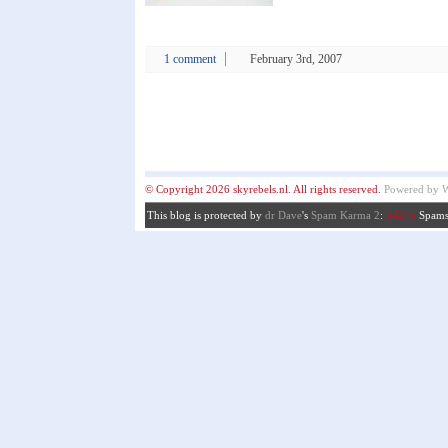
1 comment
February 3rd, 2007
© Copyright 2026 skyrebels.nl. All rights reserved.
Powered by
W
This blog is protected by
dr Dave
's
Spam Karma 2
:
54275
Spams 