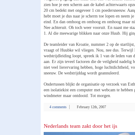
zien hoe je een scherm aan de kabel achterwaarts opz
20 cm bedekt met ongeveer 1 cm poedersneeuw. Aang
hebt moet je dus naar je scherm toe lopen en neem je
eind. En dan omhoog en omhoog en omhoog maar niet
Nee achteruit. Oh toch weer vooruit. En naast me st
1. Al die meewarige blikken naar onze Huub. Hij gin
De teamleider van Kroatie, nummer 2 op de startlijst,
vraagt of Huubke wil vliegen. Nou, nee dus. Terwijl
wedstrijdleiding loopt, spreek ik 1 van de leden van 
aan. Er zijn teveel factoren die de veilgheid nadelig 
niet veel lierervaring hebben, hoge luchtdichtheid, 
sneeuw. De wedstrijddag wordt geannuleerd.
Ondertussen blijkt de organisatie op verzoek van Esth
een isolatiekist een computer met webcam te hebben 
windmeter maar ontdooid. Tot morgen.
4 comments
February 12th, 2007
Nederlands team zakt door het ijs