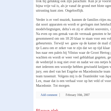
trok hij gelukkig ook zijn parachute. Kun je je voors
bijna vrije val is, als je vanaf de grond met blote oge
uitrusting kunt zien. Ongelooflijk.
Verder is er veel muziek, kunnen de families ritjes 
dat soort apparaten en wordt er gevlogen met heteluc
modelvliegtuigen, delta’s en zij er allerlei souvenirs,
Na even op ons gemak van dit vermaak genoten te h
gesommeerd om om 18:20 klaar te staan voor een vol
gebeurtenis. Terwijl we gauw op de kamer de mail ch
tje Laura om er zeker van te zijn dat we op tijd klaar 
bus naar een paleis bij Vilnius waar de Groot Hertog p
wachten en wordt er weer veel geblablaat gegeten, g
de wedstrijd is nog niet over en nadat we ons netjes 
met iedereen een woordje hebben gewisseld knijpen w
jury, een deel van het Engelse en Macedonische team 
team tussenuit. Volgens mij is de Teamleider van Jap
Lex, maar dat is een verhaal voor op het veld of voo
Macedonie. Tot morgen.
Add comment
February 16th, 2007
Blauwe plek