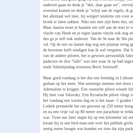
onderuit gaan en denk je “shit, daar gaan we”, vervol
overeind komen en denk je “schijt aan de regels, ik g
het allemaal wel mee, hij weigert tenslotte om voor 
broek te laten zakken. Niks mis met zijn been dus, m
Maar daarna moet je haasten om zelf aan de start te v
vlucht van Huub en je eigen laatste vlucht ook nog e
dus ga je zelf ook onderuit. Van de 9e naar de 56e plaa
val. Op de een na laatste dag nog een plaatsje terug g
de bovenste helft eindigen kan ik wel vergeten. Dat li
van de andere piloten, het is gewoon persoonlijk fale
padscore en drie “falls” was niet waar ik op had inge
sinds Valentijnsdag trouwens Boris Smirnoff.
Maar goed vandaag is het dus een feestdag in Lithou
gedaan op het meer. Wat sommige mensen niet doen o
Adrenaline te krijgen. Een russische piloot wisselt ful
Hij heet vast Sikorsky. Een Kroatische piloot vliegt 
het vandaag een warme dag en is het maar -5 graden
Lednik presteerde het om gewoon op 250 meter hoogte 
en na een vrije val op 80 meter een parachute te tre
was. Twee uur later stapte hij op een kilometer uit e
kwam hij in een bird-man-suit over het publiek gevl
zestig meter hoogte was konden we zien dat zijn pack