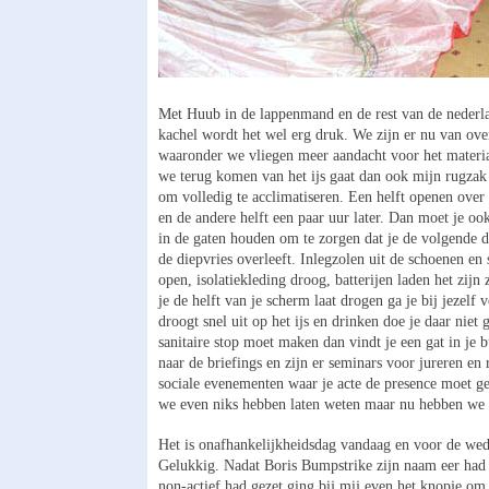
Met Huub in de lappenmand en de rest van de nederlan
kachel wordt het wel erg druk. We zijn er nu van over
waaronder we vliegen meer aandacht voor het materia
we terug komen van het ijs gaat dan ook mijn rugzak
om volledig te acclimatiseren. Een helft openen over
en de andere helft een paar uur later. Dan moet je ook
in de gaten houden om te zorgen dat je de volgende d
de diepvries overleeft. Inlegzolen uit de schoenen e
open, isolatiekleding droog, batterijen laden het zijn
je de helft van je scherm laat drogen ga je bij jezelf 
droogt snel uit op het ijs en drinken doe je daar niet 
sanitaire stop moet maken dan vindt je een gat in je
naar de briefings en zijn er seminars voor jureren en 
sociale evenementen waar je acte de presence moet g
we even niks hebben laten weten maar nu hebben we 
Het is onafhankelijkheidsdag vandaag en voor de wedst
Gelukkig. Nadat Boris Bumpstrike zijn naam eer had 
non-actief had gezet ging bij mij even het knopje om. 