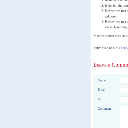
Komt de wind hoo
Is het terrein daa
Hebben we met ons
gekregen
Hebben we met on
laatste hand nog
Maar er komen meer hele
Entry Filed under:
Vliegd
Leave a Comm
Name
Email
Url
Comment