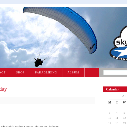
ACT
SHOP
PARAGLIDING
ALBUM
 day
Calendar
Au
M
T
W
3
4
5
10
11
12
17
18
19