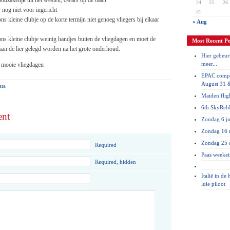
dzakelijk uit het westen, dwars op de baan
24
25
26
r nog niet voor ingericht
31
 kleine clubje op de korte termijn niet genoeg vliegers bij elkaar
« Aug
s kleine clubje weinig handjes buiten de vliegdagen en moet de
Most Recent Po
 aan de lier gelegd worden na het grote onderhoud.
Hier gebeurt
meer...
 mooie vliegdagen
EPAC compe
August 31 
ata
Maiden flig
6th SkyRebI
ent
Zondag 6 ju
Zondag 16 
Zondag 25 a
Required
Paas weeke
Required, hidden
Italië in de
luie piloot