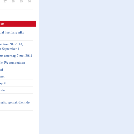
27
28
29
30
sts
 al heel lang niks
tition NL 2013,
& September 1
hts zaterdag 7 mei 2011
nt PA competition
ni
mei
pril
inde
 herfst, gemak dient de