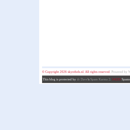
© Copyright 2026 skyrebels.nl. All rights reserved.
Powered by
W
This blog is protected by
dr Dave
's
Spam Karma 2
:
54233
Spams 