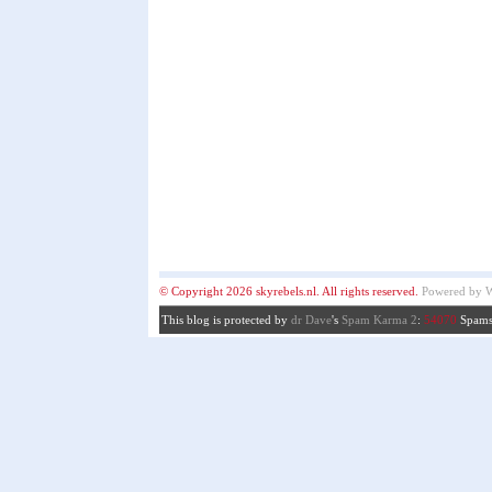
© Copyright 2026 skyrebels.nl. All rights reserved.
Powered by
W
This blog is protected by
dr Dave
's
Spam Karma 2
:
54070
Spams 