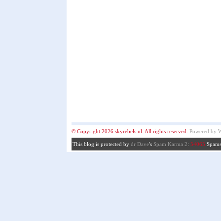
© Copyright 2026 skyrebels.nl. All rights reserved.
Powered by
W
This blog is protected by
dr Dave
's
Spam Karma 2
:
54065
Spams 